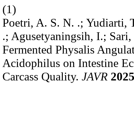
(1)
Poetri, A. S. N. .; Yudiarti,
.; Agusetyaningsih, I.; Sari,
Fermented Physalis Angulata
Acidophilus on Intestine E
Carcass Quality.
JAVR
202