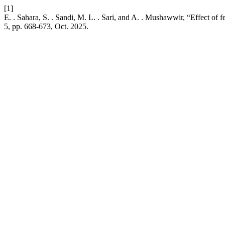
[1]
E. . Sahara, S. . Sandi, M. L. . Sari, and A. . Mushawwir, “Effect of 
5, pp. 668-673, Oct. 2025.